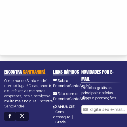
ENCONTRA
SANTOANDRÉ
LINKS RÁPIDOS
NOVIDADES POR E-
MAIL
O melhor de Santo André
Sobre
num só lugar! Dicas, onde ir,
EncontraSantoAndré
Receba grátis as
o que fazer, as melhores
principais notícias,
Fale com o
empresas, locais, serviços e
dicas e promoções
EncontraSantoAndré
muito mais no guia Encontra
SantoAndré.
ANUNCIE
:
Com
destaque
|
Grátis