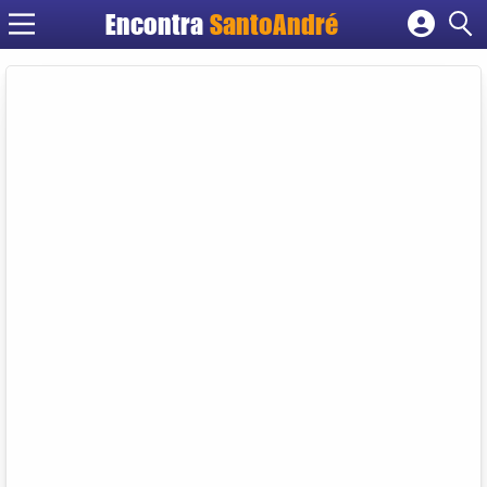
Encontra
SantoAndré
Cadastrar empresa
Fazer login
Criar conta