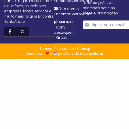
num só lugar! Dicas, onde ir,
EncontraSantoAndré
Receba grátis as
o que fazer, as melhores
principais notícias,
Fale com o
empresas, locais, serviços e
dicas e promoções
EncontraSantoAndré
muito mais no guia Encontra
SantoAndré.
ANUNCIE
:
Com
destaque
|
Grátis
Termos
|
Privacidade
|
Sitemap
Criado com
e
pelo time do EncontraBrasil