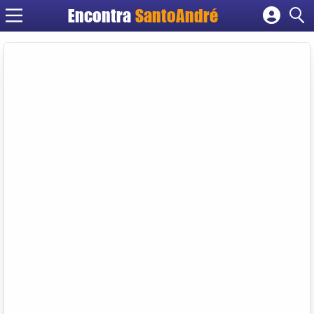
Encontra
SantoAndré
Cadastrar empresa
Fazer login
Criar conta