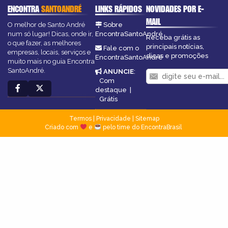
ENCONTRA
SANTOANDRÉ
LINKS RÁPIDOS
NOVIDADES POR E-
MAIL
O melhor de Santo André
Sobre
num só lugar! Dicas, onde ir,
EncontraSantoAndré
Receba grátis as
o que fazer, as melhores
principais notícias,
Fale com o
empresas, locais, serviços e
dicas e promoções
EncontraSantoAndré
muito mais no guia Encontra
SantoAndré.
ANUNCIE
:
Com
destaque
|
Grátis
Termos
|
Privacidade
|
Sitemap
Criado com
e
pelo time do EncontraBrasil