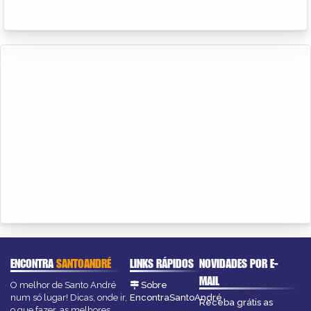
ENCONTRA
SANTOANDRÉ
LINKS RÁPIDOS
NOVIDADES POR E-
MAIL
O melhor de Santo André
Sobre
num só lugar! Dicas, onde ir,
EncontraSantoAndré
Receba grátis as
o que fazer, as melhores