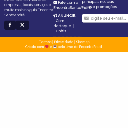
principais notícias,
Fale com o
empresas, locais, serviços e
dicas e promoções
EncontraSantoAndré
muito mais no guia Encontra
SantoAndré.
ANUNCIE
:
Com
destaque
|
Grátis
Termos
|
Privacidade
|
Sitemap
Criado com
e
pelo time do EncontraBrasil