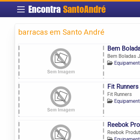
Encontra
SantoAndré
barracas em Santo André
Bem Bolad
Bem Boladas 
Equipament
Fit Runners
Fit Runners
Equipament
Reebok Prod
Reebok Produto
Equipament