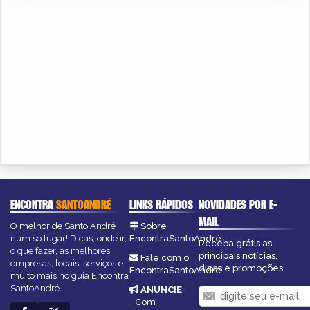
ENCONTRA
SANTOANDRÉ
LINKS RÁPIDOS
NOVIDADES POR E-
MAIL
O melhor de Santo André
Sobre
num só lugar! Dicas, onde ir,
EncontraSantoAndré
Receba grátis as
o que fazer, as melhores
principais notícias,
Fale com o
empresas, locais, serviços e
dicas e promoções
EncontraSantoAndré
muito mais no guia Encontra
SantoAndré.
ANUNCIE
:
Com