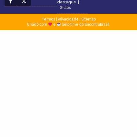
destaque
|
Grátis
Termos
|
Privacidade
|
Sitemap
Criado com
e
pelo time do EncontraBrasil