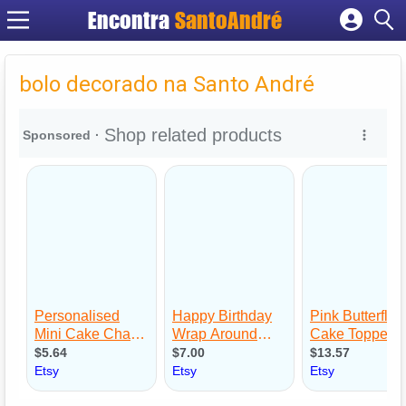
Encontra
SantoAndré
Cadastrar empresa
Fazer login
bolo decorado na Santo André
Criar conta