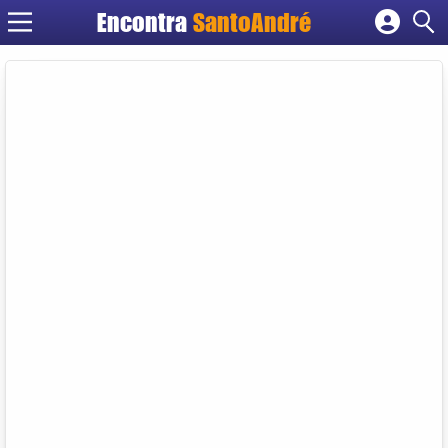
Encontra
SantoAndré
Cadastrar empresa
Fazer login
Criar conta