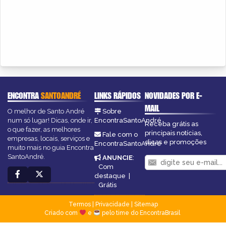
ENCONTRA
SANTOANDRÉ
LINKS RÁPIDOS
NOVIDADES POR E-
MAIL
O melhor de Santo André
Sobre
num só lugar! Dicas, onde ir,
EncontraSantoAndré
Receba grátis as
o que fazer, as melhores
principais notícias,
Fale com o
empresas, locais, serviços e
dicas e promoções
EncontraSantoAndré
muito mais no guia Encontra
SantoAndré.
ANUNCIE
:
Com
destaque
|
Grátis
Termos
|
Privacidade
|
Sitemap
Criado com
e
pelo time do EncontraBrasil