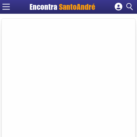
Encontra
SantoAndré
Cadastrar empresa
Fazer login
Criar conta