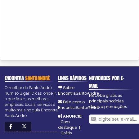
ENCONTRA
SANTOANDRÉ
LINKS RÁPIDOS
NOVIDADES POR E-
MAIL
O melhor de Santo André
Sobre
num só lugar! Dicas, onde ir,
EncontraSantoAndré
Receba grátis as
o que fazer, as melhores
principais notícias,
Fale com o
empresas, locais, serviços e
dicas e promoções
EncontraSantoAndré
muito mais no guia Encontra
SantoAndré.
ANUNCIE
:
Com
destaque
|
Grátis