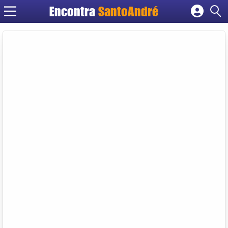
Encontra
SantoAndré
Cadastrar empresa
Fazer login
Criar conta