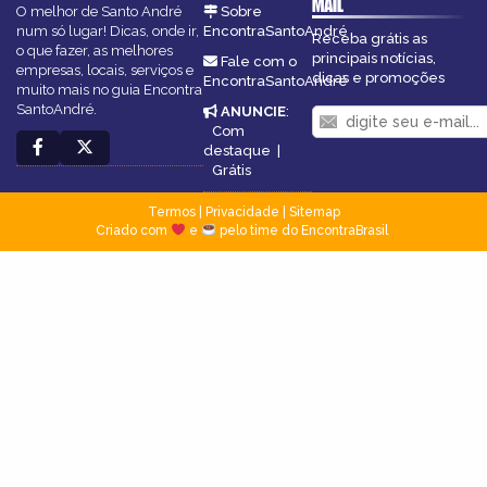
MAIL
O melhor de Santo André
Sobre
num só lugar! Dicas, onde ir,
EncontraSantoAndré
Receba grátis as
o que fazer, as melhores
principais notícias,
Fale com o
empresas, locais, serviços e
dicas e promoções
EncontraSantoAndré
muito mais no guia Encontra
SantoAndré.
ANUNCIE
:
Com
destaque
|
Grátis
Termos
|
Privacidade
|
Sitemap
Criado com
e
pelo time do EncontraBrasil