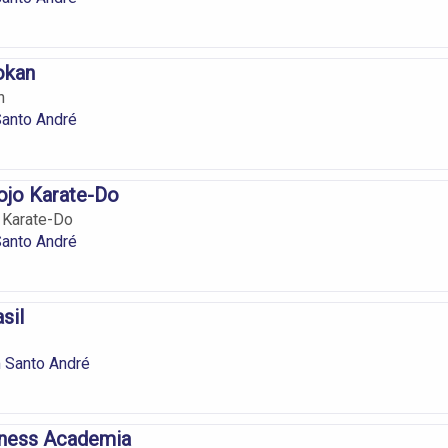
okan
n
Santo André
ojo Karate-Do
 Karate-Do
Santo André
sil
 Santo André
tness Academia