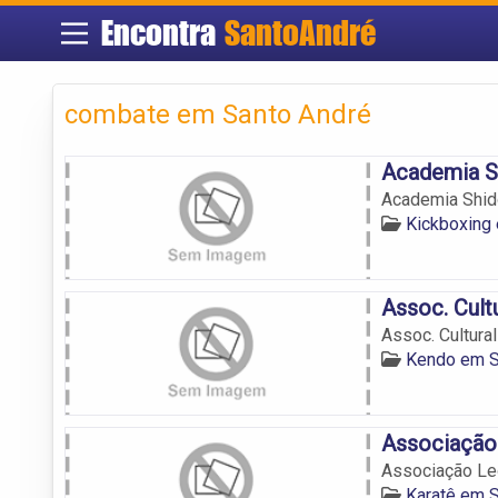
Encontra
SantoAndré
combate em Santo André
Academia Sh
Academia Shid
Kickboxing
Assoc. Cult
Assoc. Cultura
Kendo em S
Associação
Associação Le
Karatê em 