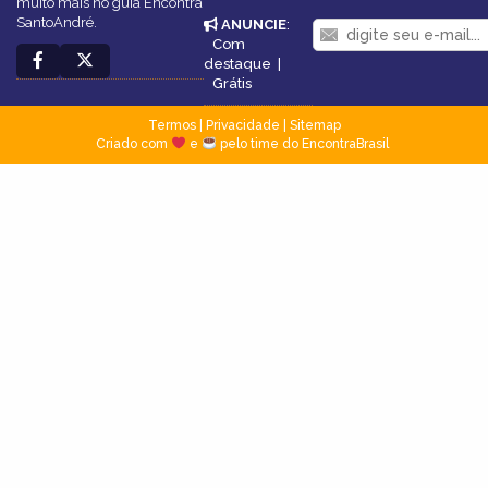
muito mais no guia Encontra
SantoAndré.
ANUNCIE
:
Com
destaque
|
Grátis
Termos
|
Privacidade
|
Sitemap
Criado com
e
pelo time do EncontraBrasil