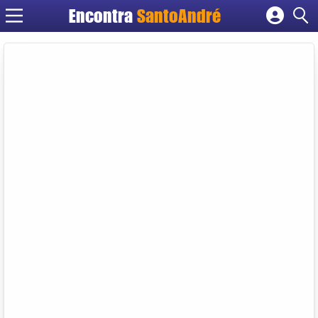
Encontra
SantoAndré
Cadastrar empresa
Fazer login
Criar conta