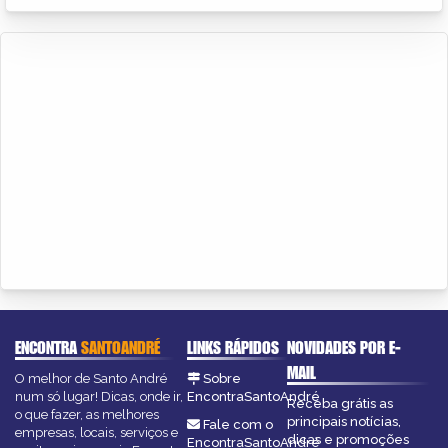
ENCONTRA
SANTOANDRÉ
LINKS RÁPIDOS
NOVIDADES POR E-
MAIL
O melhor de Santo André
Sobre
num só lugar! Dicas, onde ir,
EncontraSantoAndré
Receba grátis as
o que fazer, as melhores
principais notícias,
Fale com o
empresas, locais, serviços e
dicas e promoções
EncontraSantoAndré