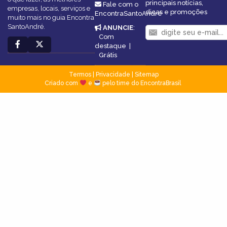
principais notícias,
Fale com o
empresas, locais, serviços e
dicas e promoções
EncontraSantoAndré
muito mais no guia Encontra
SantoAndré.
ANUNCIE
:
Com
destaque
|
Grátis
Termos
|
Privacidade
|
Sitemap
Criado com
e
pelo time do EncontraBrasil