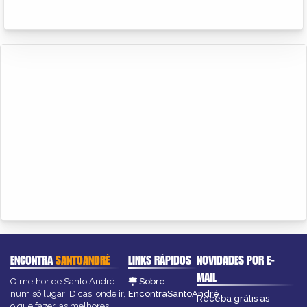
ENCONTRA
SANTOANDRÉ
LINKS RÁPIDOS
NOVIDADES POR E-
MAIL
O melhor de Santo André
Sobre
num só lugar! Dicas, onde ir,
EncontraSantoAndré
Receba grátis as
o que fazer, as melhores