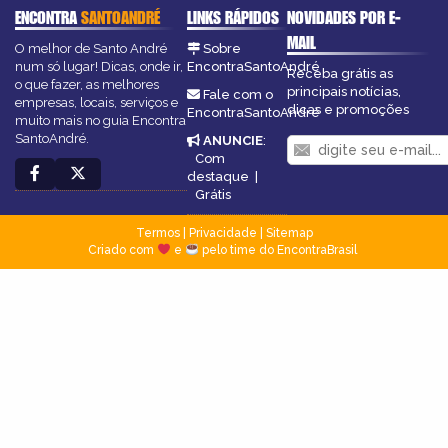
ENCONTRA
SANTOANDRÉ
LINKS RÁPIDOS
NOVIDADES POR E-
MAIL
O melhor de Santo André
Sobre
num só lugar! Dicas, onde ir,
EncontraSantoAndré
Receba grátis as
o que fazer, as melhores
principais notícias,
Fale com o
empresas, locais, serviços e
dicas e promoções
EncontraSantoAndré
muito mais no guia Encontra
SantoAndré.
ANUNCIE
:
Com
destaque
|
Grátis
Termos
|
Privacidade
|
Sitemap
Criado com
e
pelo time do EncontraBrasil