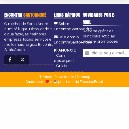
ENCONTRA
SANTOANDRÉ
LINKS RÁPIDOS
NOVIDADES POR E-
MAIL
O melhor de Santo André
Sobre
num só lugar! Dicas, onde ir,
EncontraSantoAndré
Receba grátis as
o que fazer, as melhores
principais notícias,
Fale com o
empresas, locais, serviços e
dicas e promoções
EncontraSantoAndré
muito mais no guia Encontra
SantoAndré.
ANUNCIE
:
Com
destaque
|
Grátis
Termos
|
Privacidade
|
Sitemap
Criado com
e
pelo time do EncontraBrasil