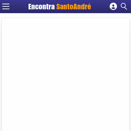
Encontra
SantoAndré
Cadastrar empresa
Fazer login
Criar conta