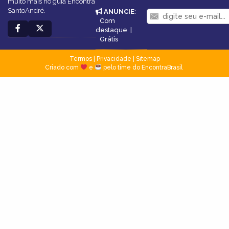
muito mais no guia Encontra
SantoAndré.
ANUNCIE
:
Com
destaque
|
Grátis
Termos
|
Privacidade
|
Sitemap
Criado com
e
pelo time do EncontraBrasil