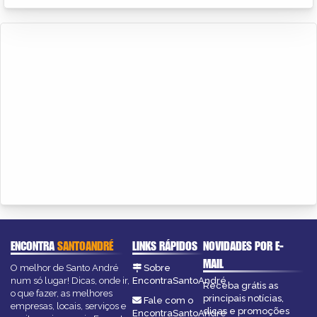
ENCONTRA
SANTOANDRÉ
LINKS RÁPIDOS
NOVIDADES POR E-
MAIL
O melhor de Santo André
Sobre
num só lugar! Dicas, onde ir,
EncontraSantoAndré
Receba grátis as
o que fazer, as melhores
principais notícias,
Fale com o
empresas, locais, serviços e
dicas e promoções
EncontraSantoAndré