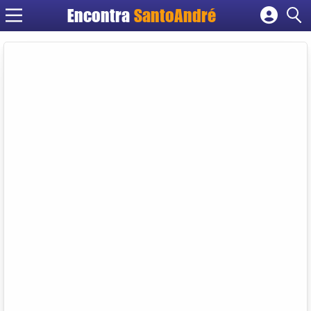
Encontra
SantoAndré
Cadastrar empresa
Fazer login
Criar conta