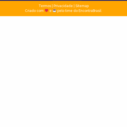
Termos
|
Privacidade
|
Sitemap
Criado com
e
pelo time do EncontraBrasil