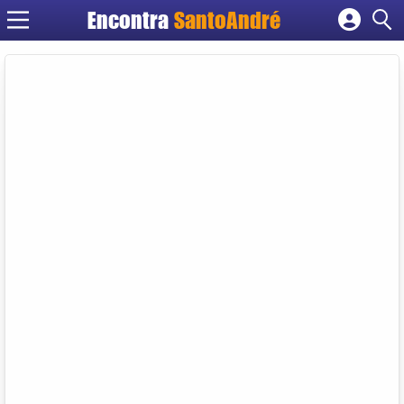
Encontra
SantoAndré
Cadastrar empresa
Fazer login
Criar conta