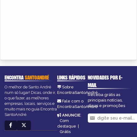
ENCONTRA
SANTOANDRÉ
LINKS RÁPIDOS
NOVIDADES POR E-
MAIL
O melhor de Santo André
Sobre
num só lugar! Dicas, onde ir,
EncontraSantoAndré
Receba grátis as
o que fazer, as melhores
principais notícias,
Fale com o
empresas, locais, serviços e
dicas e promoções
EncontraSantoAndré
muito mais no guia Encontra
SantoAndré.
ANUNCIE
:
Com
destaque
|
Grátis