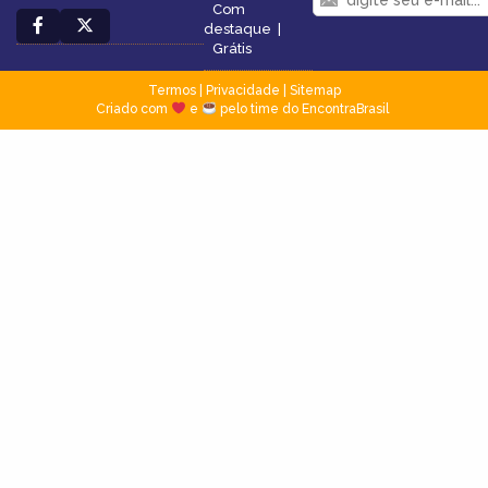
Com
destaque
|
Grátis
Termos
|
Privacidade
|
Sitemap
Criado com
e
pelo time do EncontraBrasil