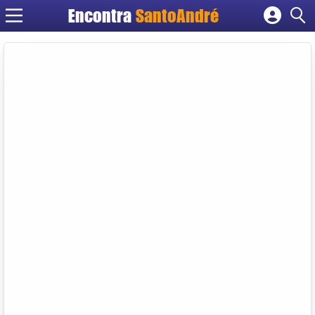
Encontra
SantoAndré
Cadastrar empresa
Fazer login
Criar conta