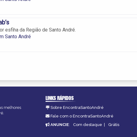
ab’s
or esfiha da Região de Santo André.
em Santo André
LINKS RÁPIDOS
 as melhores
Sobre EncontraSantoAndré
ré.
Fale com o EncontraSantoAndré
ANUNCIE
:
Com destaque
|
Grátis