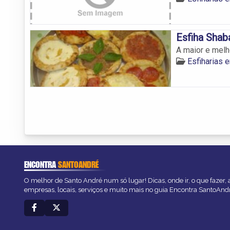
Esfiha Shab
A maior e melh
Esfiharias 
ENCONTRA
SANTOANDRÉ
O melhor de Santo André num só lugar! Dicas, onde ir, o que fazer,
empresas, locais, serviços e muito mais no guia Encontra SantoAnd