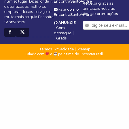
num só lugar! Dicas, onde ir,
EncontraSantoAndré
Receba grátis as
o que fazer, as melhores
principais notícias,
Fale com o
empresas, locais, serviços e
dicas e promoções
EncontraSantoAndré
muito mais no guia Encontra
SantoAndré.
ANUNCIE
:
Com
destaque
|
Grátis
Termos
|
Privacidade
|
Sitemap
Criado com
e
pelo time do EncontraBrasil