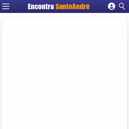
Encontra
SantoAndré
Cadastrar empresa
Fazer login
Criar conta