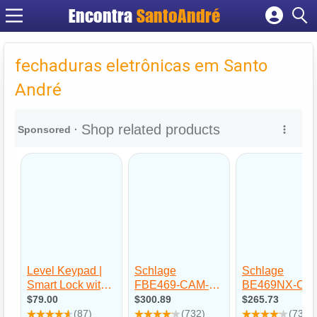
Encontra
SantoAndré
Cadastrar empresa
Fazer login
fechaduras eletrônicas em Santo
Criar conta
André