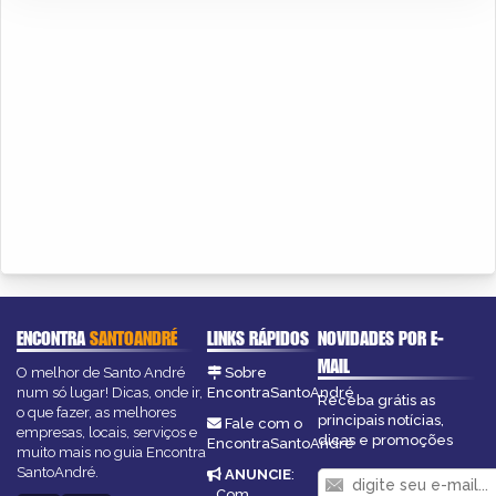
ENCONTRA
SANTOANDRÉ
LINKS RÁPIDOS
NOVIDADES POR E-
MAIL
O melhor de Santo André
Sobre
num só lugar! Dicas, onde ir,
EncontraSantoAndré
Receba grátis as
o que fazer, as melhores
principais notícias,
Fale com o
empresas, locais, serviços e
dicas e promoções
EncontraSantoAndré
muito mais no guia Encontra
SantoAndré.
ANUNCIE
:
Com