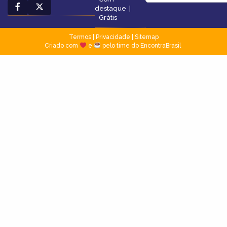
destaque
|
Grátis
Termos
|
Privacidade
|
Sitemap
Criado com
e
pelo time do EncontraBrasil