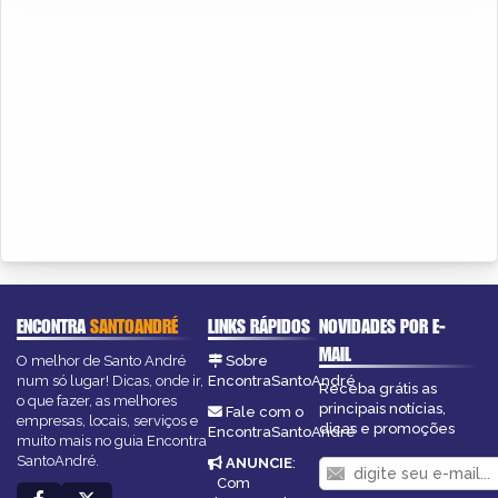
ENCONTRA
SANTOANDRÉ
LINKS RÁPIDOS
NOVIDADES POR E-
MAIL
O melhor de Santo André
Sobre
num só lugar! Dicas, onde ir,
EncontraSantoAndré
Receba grátis as
o que fazer, as melhores
principais notícias,
Fale com o
empresas, locais, serviços e
dicas e promoções
EncontraSantoAndré
muito mais no guia Encontra
SantoAndré.
ANUNCIE
:
Com