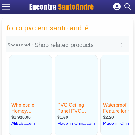
Encontra
SantoAndré
Cadastrar empresa
Fazer login
forro pvc em santo andré
Criar conta