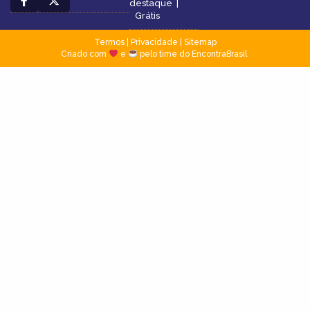
destaque
|
Grátis
Termos
|
Privacidade
|
Sitemap
Criado com
e
pelo time do EncontraBrasil