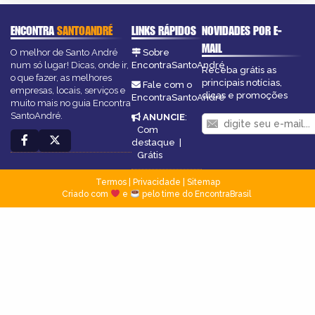
ENCONTRA
SANTOANDRÉ
LINKS RÁPIDOS
NOVIDADES POR E-
MAIL
O melhor de Santo André
Sobre
num só lugar! Dicas, onde ir,
EncontraSantoAndré
Receba grátis as
o que fazer, as melhores
principais notícias,
Fale com o
empresas, locais, serviços e
dicas e promoções
EncontraSantoAndré
muito mais no guia Encontra
SantoAndré.
ANUNCIE
:
Com
destaque
|
Grátis
Termos
|
Privacidade
|
Sitemap
Criado com
e
pelo time do EncontraBrasil