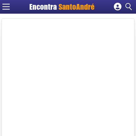
Encontra
SantoAndré
Cadastrar empresa
Fazer login
Criar conta