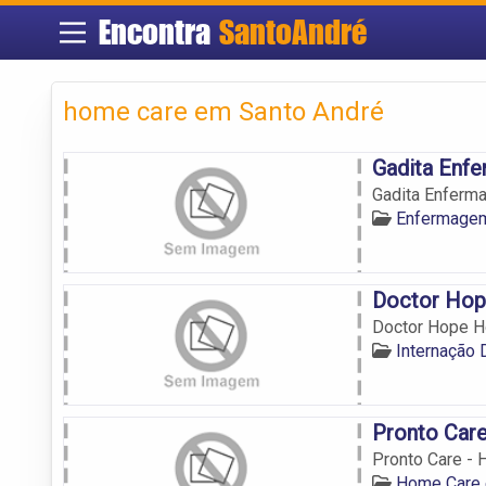
Encontra
SantoAndré
home care em Santo André
Gadita Enf
Gadita Enferm
Enfermagem
Doctor Ho
Doctor Hope 
Internação 
Pronto Car
Pronto Care -
Home Care 