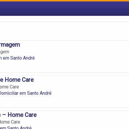
ermagem
agem
 em Santo André
pe Home Care
Home Care
Domiciliar em Santo André
e – Home Care
 Home Care
em Santo André