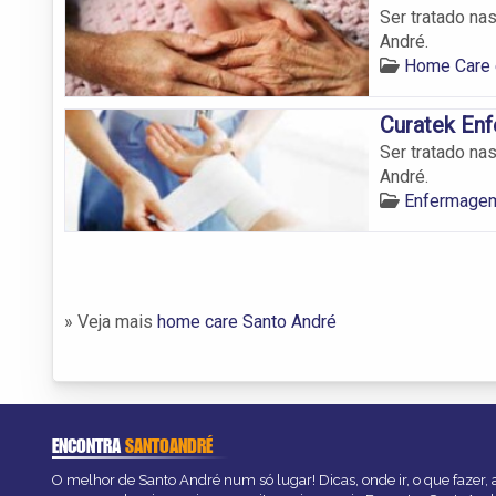
Ser tratado na
André.
Home Care 
Curatek En
Ser tratado na
André.
Enfermagem
» Veja mais
home care Santo André
ENCONTRA
SANTOANDRÉ
O melhor de Santo André num só lugar! Dicas, onde ir, o que fazer,