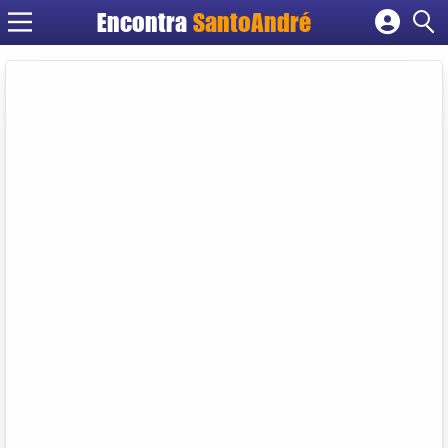
Encontra
SantoAndré
Cadastrar empresa
Fazer login
Criar conta