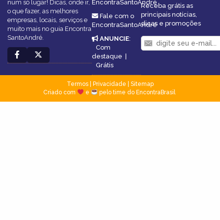
num só lugar! Dicas, onde ir,
EncontraSantoAndré
Receba grátis as
o que fazer, as melhores
principais notícias,
Fale com o
empresas, locais, serviços e
dicas e promoções
EncontraSantoAndré
muito mais no guia Encontra
SantoAndré.
ANUNCIE
:
Com
destaque
|
Grátis
Termos
|
Privacidade
|
Sitemap
Criado com
e
pelo time do EncontraBrasil