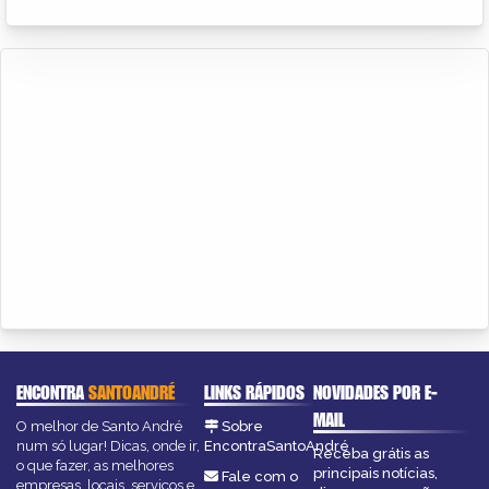
ENCONTRA
SANTOANDRÉ
LINKS RÁPIDOS
NOVIDADES POR E-
MAIL
O melhor de Santo André
Sobre
num só lugar! Dicas, onde ir,
EncontraSantoAndré
Receba grátis as
o que fazer, as melhores
principais notícias,
Fale com o
empresas, locais, serviços e