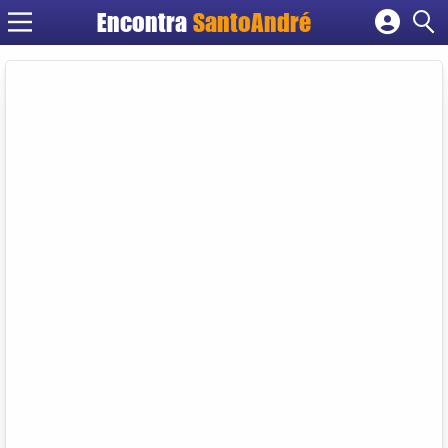
Encontra
SantoAndré
Cadastrar empresa
Fazer login
Criar conta