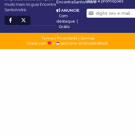
dicas e promoções
EncontraSantoAndré
muito mais no guia Encontra
SantoAndré.
ANUNCIE
:
Com
destaque
|
Grátis
Termos
|
Privacidade
|
Sitemap
Criado com
e
pelo time do EncontraBrasil