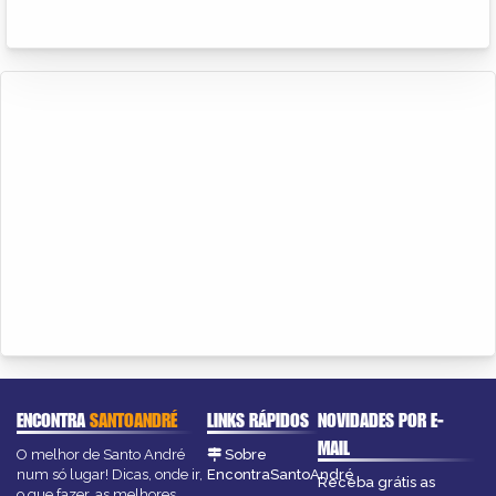
ENCONTRA
SANTOANDRÉ
LINKS RÁPIDOS
NOVIDADES POR E-
MAIL
O melhor de Santo André
Sobre
num só lugar! Dicas, onde ir,
EncontraSantoAndré
Receba grátis as
o que fazer, as melhores