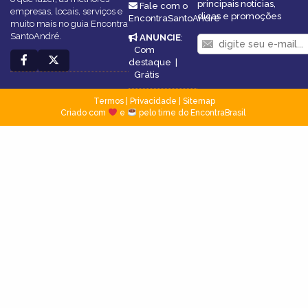
principais notícias,
Fale com o
empresas, locais, serviços e
dicas e promoções
EncontraSantoAndré
muito mais no guia Encontra
SantoAndré.
ANUNCIE
:
Com
destaque
|
Grátis
Termos
|
Privacidade
|
Sitemap
Criado com
e
pelo time do EncontraBrasil