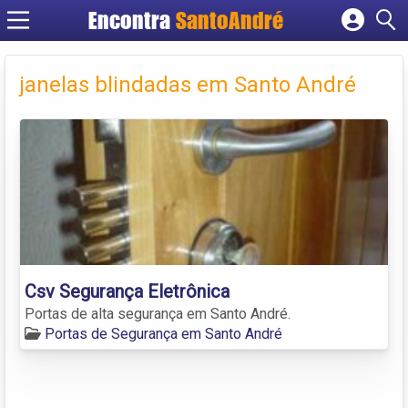
Encontra
SantoAndré
Cadastrar empresa
Fazer login
janelas blindadas em Santo André
Criar conta
Csv Segurança Eletrônica
Portas de alta segurança em Santo André.
Portas de Segurança em Santo André