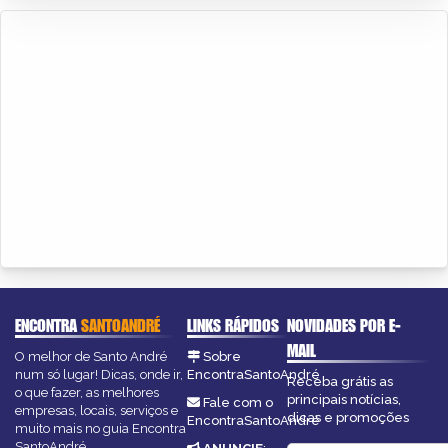
ENCONTRA
SANTOANDRÉ
LINKS RÁPIDOS
NOVIDADES POR E-
MAIL
O melhor de Santo André
Sobre
num só lugar! Dicas, onde ir,
EncontraSantoAndré
Receba grátis as
o que fazer, as melhores
principais notícias,
Fale com o
empresas, locais, serviços e
dicas e promoções
EncontraSantoAndré
muito mais no guia Encontra
SantoAndré.