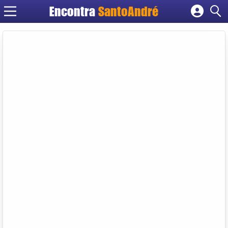
Encontra
SantoAndré
Cadastrar empresa
Fazer login
Criar conta