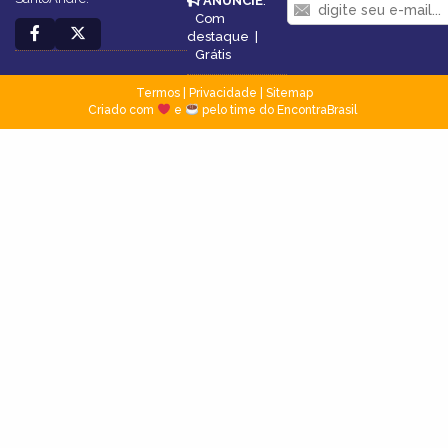
ANUNCIE
:
Com
destaque
|
Grátis
Termos
|
Privacidade
|
Sitemap
Criado com
e
pelo time do EncontraBrasil