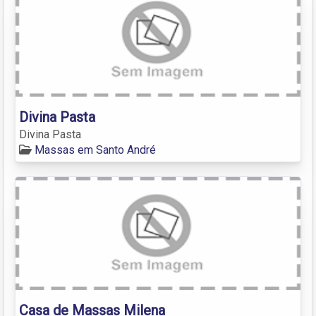
Divina Pasta
Divina Pasta
Massas em Santo André
Casa de Massas Milena