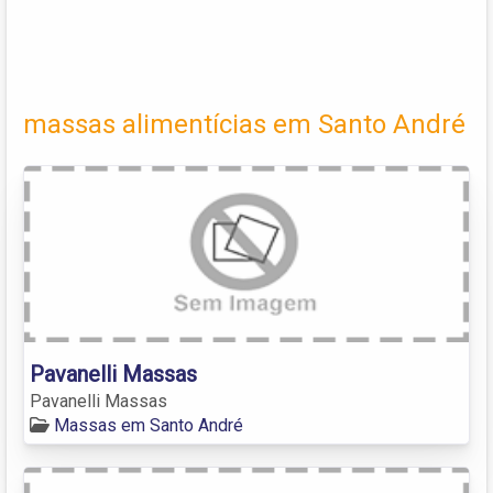
massas alimentícias em Santo André
Pavanelli Massas
Pavanelli Massas
Massas em Santo André