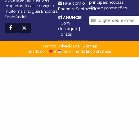
o que fazer, as melhores
principais notícias,
Fale com o
empresas, locais, serviços e
dicas e promoções
EncontraSantoAndré
muito mais no guia Encontra
SantoAndré.
ANUNCIE
:
Com
destaque
|
Grátis
Termos
|
Privacidade
|
Sitemap
Criado com
e
pelo time do EncontraBrasil