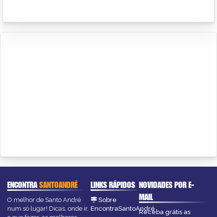
ENCONTRA
SANTOANDRÉ
LINKS RÁPIDOS
NOVIDADES POR E-
MAIL
O melhor de Santo André
Sobre
num só lugar! Dicas, onde ir,
EncontraSantoAndré
Receba grátis as