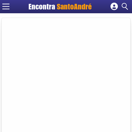
Encontra
SantoAndré
Cadastrar empresa
Fazer login
Criar conta