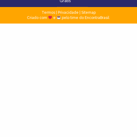
Grátis
Termos
|
Privacidade
|
Sitemap
Criado com
e
pelo time do EncontraBrasil