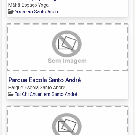
Māhā Espaço Yoga
Yoga em Santo André
Parque Escola Santo André
Parque Escola Santo André
Tai Chi Chuan em Santo André