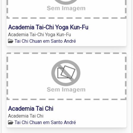
Academia Tai-Chi Yoga Kun-Fu
Academia Tai-Chi Yoga Kun-Fu
Tai Chi Chuan em Santo André
Academia Tai Chi
Academia Tai Chi
Tai Chi Chuan em Santo André