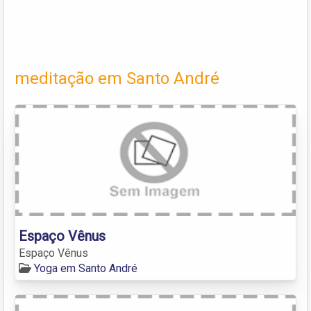
meditação em Santo André
Espaço Vênus
Espaço Vênus
Yoga em Santo André