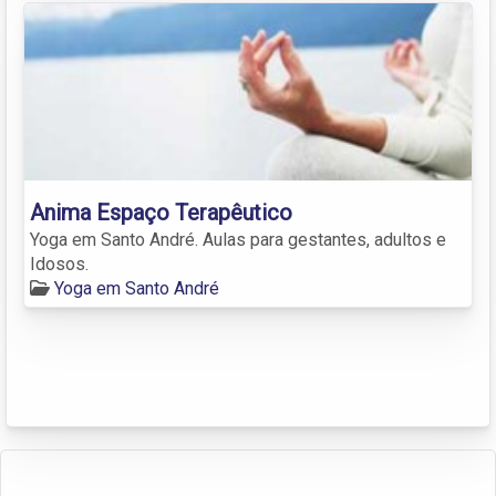
Anima Espaço Terapêutico
Yoga em Santo André. Aulas para gestantes, adultos e
Idosos.
Yoga em Santo André