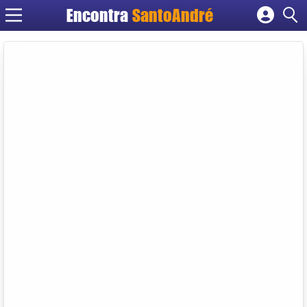
Encontra
SantoAndré
Cadastrar empresa
Fazer login
Criar conta