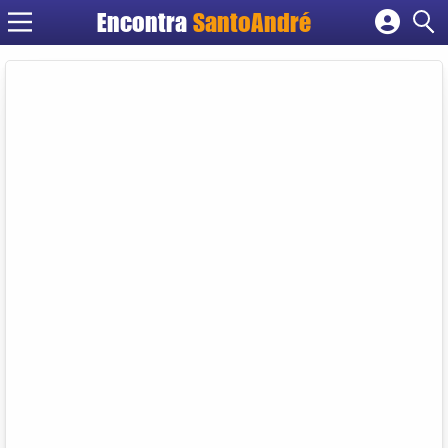
Encontra
SantoAndré
Cadastrar empresa
Fazer login
Criar conta