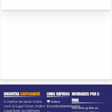
ENCONTRA
SANTOANDRÉ
LINKS RÁPIDOS
NOVIDADES POR E-
MAIL
O melhor de Santo André
Sobre
num só lugar! Dicas, onde ir,
EncontraSantoAndré
Receba grátis as
o que fazer, as melhores