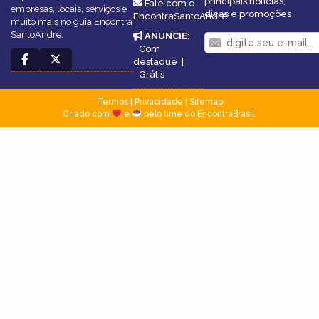
principais notícias,
Fale com o
empresas, locais, serviços e
dicas e promoções
EncontraSantoAndré
muito mais no guia Encontra
SantoAndré.
ANUNCIE
:
Com
destaque
|
Grátis
Termos
|
Privacidade
|
Sitemap
Criado com
e
pelo time do EncontraBrasil