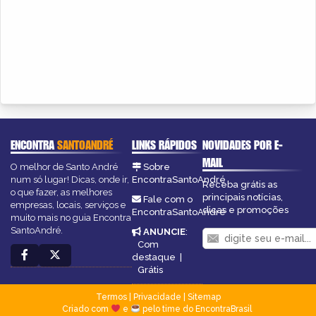
ENCONTRA
SANTOANDRÉ
LINKS RÁPIDOS
NOVIDADES POR E-
MAIL
O melhor de Santo André
Sobre
num só lugar! Dicas, onde ir,
EncontraSantoAndré
Receba grátis as
o que fazer, as melhores
principais notícias,
Fale com o
empresas, locais, serviços e
dicas e promoções
EncontraSantoAndré
muito mais no guia Encontra
SantoAndré.
ANUNCIE
:
Com
destaque
|
Grátis
Termos
|
Privacidade
|
Sitemap
Criado com
e
pelo time do EncontraBrasil