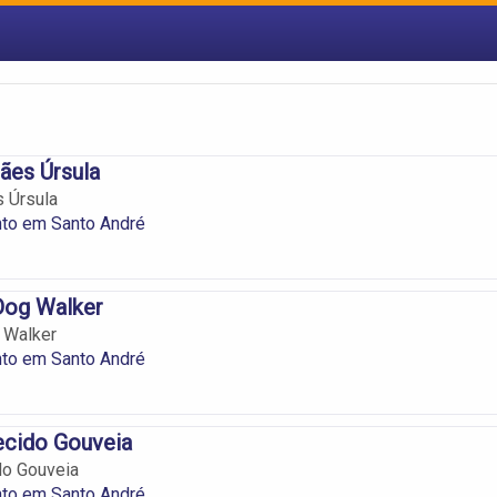
ães Úrsula
 Úrsula
to em Santo André
Dog Walker
 Walker
to em Santo André
ecido Gouveia
do Gouveia
to em Santo André