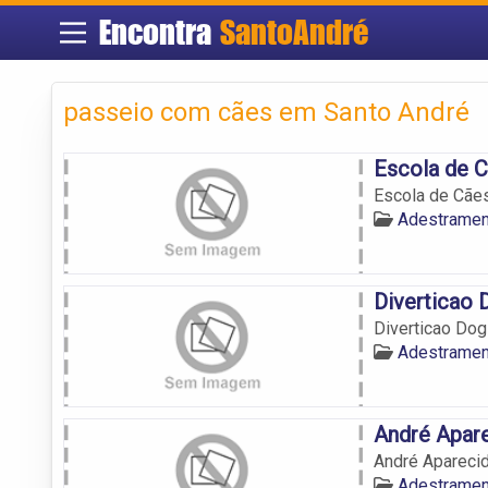
Encontra
SantoAndré
passeio com cães em Santo André
Escola de C
Escola de Cães
Adestramen
Diverticao 
Diverticao Dog
Adestramen
André Apar
André Apareci
Adestramen