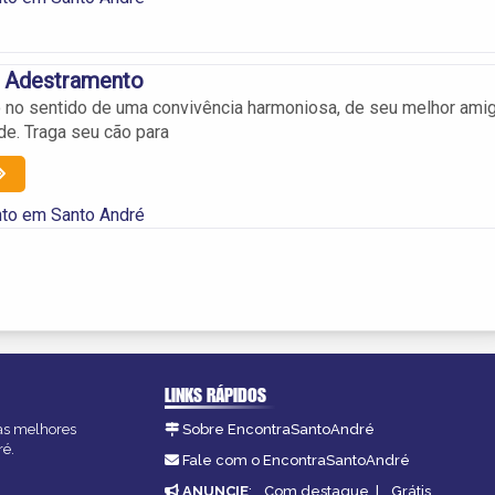
 Adestramento
 no sentido de uma convivência harmoniosa, de seu melhor amig
e. Traga seu cão para
to em Santo André
LINKS RÁPIDOS
 as melhores
Sobre EncontraSantoAndré
ré.
Fale com o EncontraSantoAndré
ANUNCIE
:
Com destaque
|
Grátis