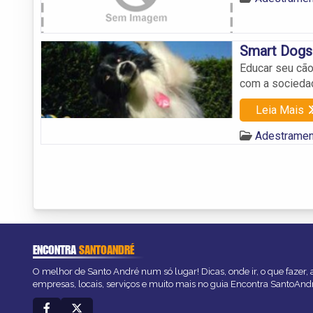
Smart Dogs
Educar seu cão
com a sociedad
Leia Mais
Adestramen
ENCONTRA
SANTOANDRÉ
O melhor de Santo André num só lugar! Dicas, onde ir, o que fazer,
empresas, locais, serviços e muito mais no guia Encontra SantoAnd