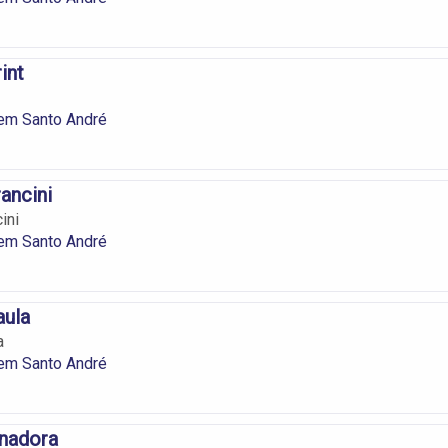
int
 em Santo André
ancini
ini
 em Santo André
aula
a
 em Santo André
nadora