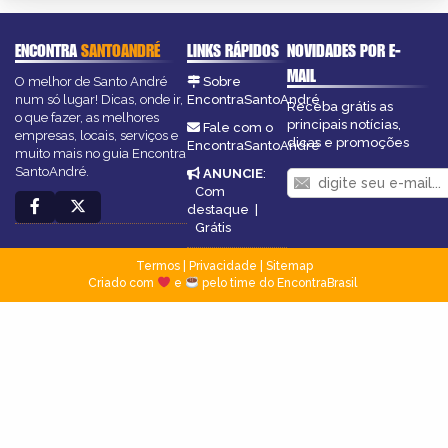
ENCONTRA
SANTOANDRÉ
LINKS RÁPIDOS
NOVIDADES POR E-
MAIL
O melhor de Santo André
Sobre
num só lugar! Dicas, onde ir,
EncontraSantoAndré
Receba grátis as
o que fazer, as melhores
principais notícias,
Fale com o
empresas, locais, serviços e
dicas e promoções
EncontraSantoAndré
muito mais no guia Encontra
SantoAndré.
ANUNCIE
:
Com
destaque
|
Grátis
Termos
|
Privacidade
|
Sitemap
Criado com
e
pelo time do EncontraBrasil