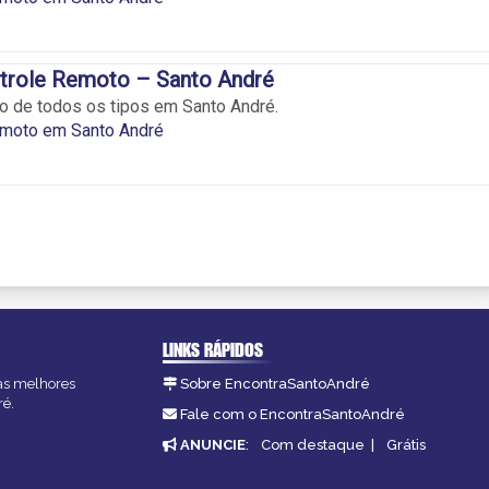
ntrole Remoto – Santo André
o de todos os tipos em Santo André.
emoto em Santo André
LINKS RÁPIDOS
 as melhores
Sobre EncontraSantoAndré
ré.
Fale com o EncontraSantoAndré
ANUNCIE
:
Com destaque
|
Grátis