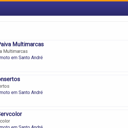
Paiva Multimarcas
va Multimarcas
emoto em Santo André
onsertos
ertos
emoto em Santo André
Servcolor
color
emoto em Santo André