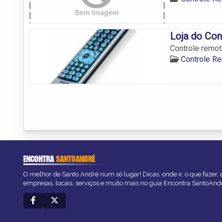
Loja do Co
Controle remot
Controle R
ENCONTRA
SANTOANDRÉ
O melhor de Santo André num só lugar! Dicas, onde ir, o que fazer,
empresas, locais, serviços e muito mais no guia Encontra SantoAnd