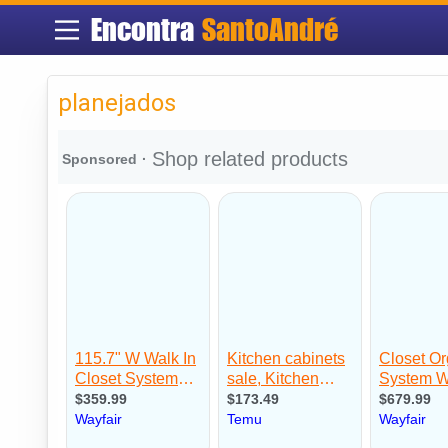
Encontra
SantoAndré
planejados