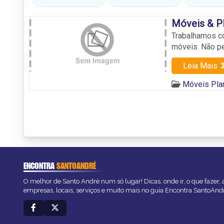
Móveis & P
Trabalhamos c
móveis. Não pe
Leia Mais
Móveis Pla
ENCONTRA
SANTOANDRÉ
O melhor de Santo André num só lugar! Dicas, onde ir, o que fazer,
empresas, locais, serviços e muito mais no guia Encontra SantoAnd