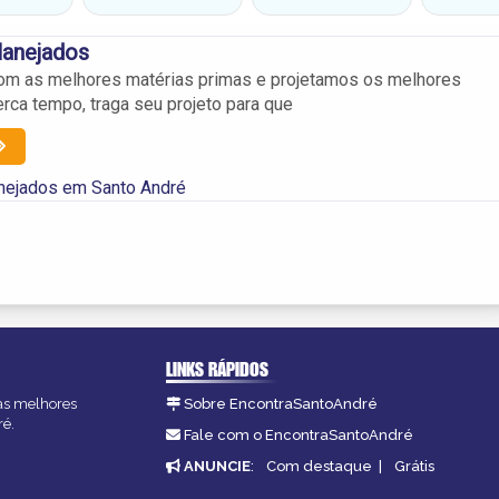
lanejados
om as melhores matérias primas e projetamos os melhores
rca tempo, traga seu projeto para que
nejados em Santo André
LINKS RÁPIDOS
 as melhores
Sobre EncontraSantoAndré
ré.
Fale com o EncontraSantoAndré
ANUNCIE
:
Com destaque
|
Grátis