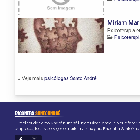
Miriam Mar
Psicoterapia e
Psicoterap
» Veja mais
psicólogas Santo André
ENCONTRA
SANTOANDRÉ
O melhor de Santo André num só lugar! Dicas, onde ir, o que fazer,
empresas, locais, serviços e muito mais no guia Encontra SantoAnd