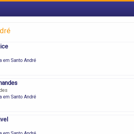
ndré
ice
ia em Santo André
rnandes
ndes
ia em Santo André
vel
ia em Santo André