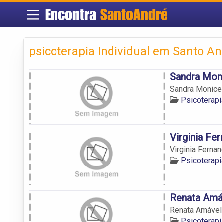
Encontra
SantoAndré
psicoterapia Individual em Santo A
Sandra Mon
Sandra Monice
Psicoterap
Virginia Fe
Virginia Ferna
Psicoterap
Renata Amá
Renata Amável
Psicoterap