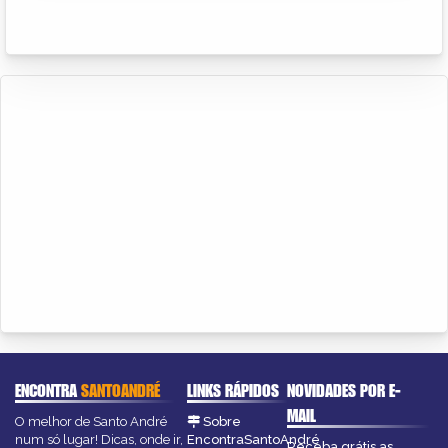
ENCONTRA
SANTOANDRÉ
LINKS RÁPIDOS
NOVIDADES POR E-
MAIL
O melhor de Santo André
Sobre
num só lugar! Dicas, onde ir,
EncontraSantoAndré
Receba grátis as