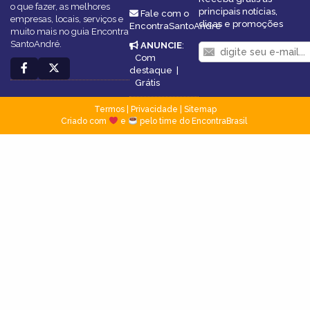
o que fazer, as melhores
principais notícias,
Fale com o
empresas, locais, serviços e
dicas e promoções
EncontraSantoAndré
muito mais no guia Encontra
SantoAndré.
ANUNCIE
:
Com
destaque
|
Grátis
Termos
|
Privacidade
|
Sitemap
Criado com
e
pelo time do EncontraBrasil