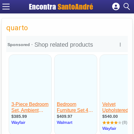
Encontra
SantoAndré
Cadastrar empresa
Fazer login
quarto
Criar conta