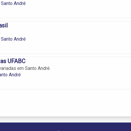
 Santo André
sil
l
 Santo André
utas UFABC
 variadas em Santo André.
anto André