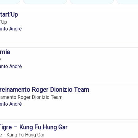
tart’Up
t'Up
anto André
emia
a
anto André
Treinamento Roger Dionizio Team
inamento Roger Dionizio Team
anto André
Tigre – Kung Fu Hung Gar
re - Kung Fu Hung Gar