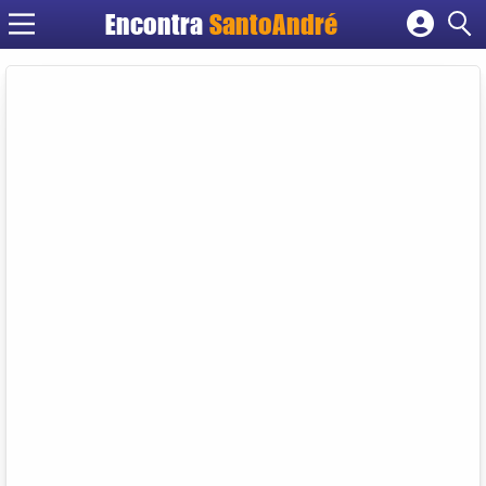
Encontra
SantoAndré
Cadastrar empresa
Fazer login
Criar conta