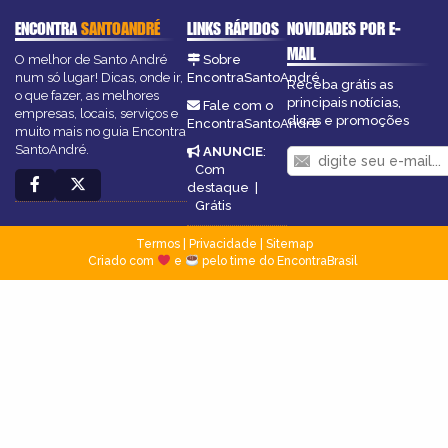
ENCONTRA
SANTOANDRÉ
LINKS RÁPIDOS
NOVIDADES POR E-
MAIL
O melhor de Santo André
Sobre
num só lugar! Dicas, onde ir,
EncontraSantoAndré
Receba grátis as
o que fazer, as melhores
principais notícias,
Fale com o
empresas, locais, serviços e
dicas e promoções
EncontraSantoAndré
muito mais no guia Encontra
SantoAndré.
ANUNCIE
:
Com
destaque
|
Grátis
Termos
|
Privacidade
|
Sitemap
Criado com
e
pelo time do EncontraBrasil