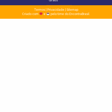
Grátis
Termos
|
Privacidade
|
Sitemap
Criado com
e
pelo time do EncontraBrasil