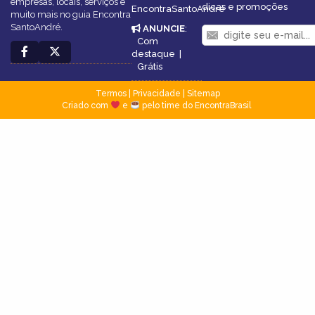
empresas, locais, serviços e
dicas e promoções
EncontraSantoAndré
muito mais no guia Encontra
SantoAndré.
ANUNCIE
:
Com
destaque
|
Grátis
Termos
|
Privacidade
|
Sitemap
Criado com
e
pelo time do EncontraBrasil