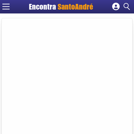
Encontra
SantoAndré
Cadastrar empresa
Fazer login
Criar conta