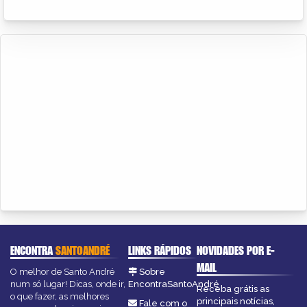
ENCONTRA
SANTOANDRÉ
LINKS RÁPIDOS
NOVIDADES POR E-
MAIL
O melhor de Santo André
Sobre
num só lugar! Dicas, onde ir,
EncontraSantoAndré
Receba grátis as
o que fazer, as melhores
principais notícias,
Fale com o