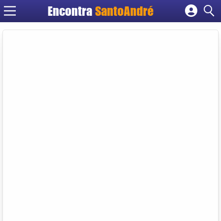
Encontra
SantoAndré
Cadastrar empresa
Fazer login
Criar conta