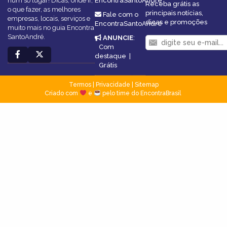
num só lugar! Dicas, onde ir,
EncontraSantoAndré
Receba grátis as
o que fazer, as melhores
principais notícias,
Fale com o
empresas, locais, serviços e
dicas e promoções
EncontraSantoAndré
muito mais no guia Encontra
SantoAndré.
ANUNCIE
:
Com
destaque
|
Grátis
Termos
|
Privacidade
|
Sitemap
Criado com
e
pelo time do EncontraBrasil