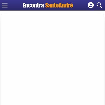
Encontra
SantoAndré
Cadastrar empresa
Fazer login
Criar conta