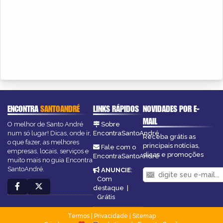
ENCONTRA
SANTOANDRÉ
LINKS RÁPIDOS
NOVIDADES POR E-
MAIL
O melhor de Santo André
Sobre
num só lugar! Dicas, onde ir,
EncontraSantoAndré
Receba grátis as
o que fazer, as melhores
principais notícias,
Fale com o
empresas, locais, serviços e
dicas e promoções
EncontraSantoAndré
muito mais no guia Encontra
SantoAndré.
ANUNCIE
:
Com
destaque
|
Grátis
Termos
|
Privacidade
|
Sitemap