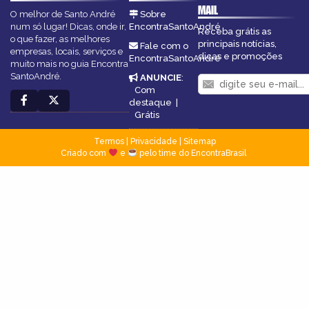
MAIL
O melhor de Santo André
Sobre
num só lugar! Dicas, onde ir,
EncontraSantoAndré
Receba grátis as
o que fazer, as melhores
principais notícias,
Fale com o
empresas, locais, serviços e
dicas e promoções
EncontraSantoAndré
muito mais no guia Encontra
SantoAndré.
ANUNCIE
:
Com
destaque
|
Grátis
Termos
|
Privacidade
|
Sitemap
Criado com
e
pelo time do EncontraBrasil