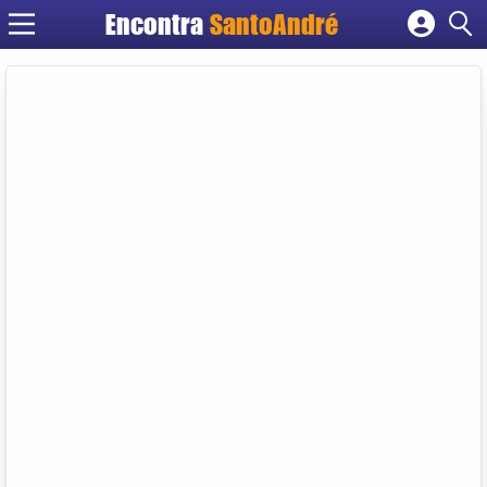
Encontra
SantoAndré
Cadastrar empresa
Fazer login
Criar conta