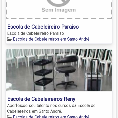
Escola de Cabeleireiro Paraiso
Escola de Cabeleireiro Paraiso
Escolas de Cabeleireiros em Santo André
Escola de Cabeleireiros Reny
Aperfeiçoe seu talento nos cursos da Escola de
Cabelereiros em Santo André.
Escolas de Cabeleireiros em Santo André