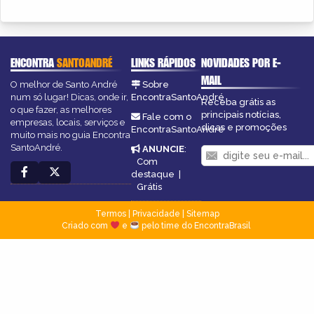
ENCONTRA
SANTOANDRÉ
LINKS RÁPIDOS
NOVIDADES POR E-
MAIL
O melhor de Santo André
Sobre
num só lugar! Dicas, onde ir,
EncontraSantoAndré
Receba grátis as
o que fazer, as melhores
principais notícias,
Fale com o
empresas, locais, serviços e
dicas e promoções
EncontraSantoAndré
muito mais no guia Encontra
SantoAndré.
ANUNCIE
:
Com
destaque
|
Grátis
Termos
|
Privacidade
|
Sitemap
Criado com
e
pelo time do EncontraBrasil