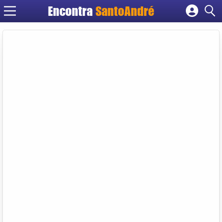
Encontra
SantoAndré
Cadastrar empresa
Fazer login
Criar conta