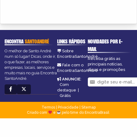
ENCONTRA
SANTOANDRÉ
LINKS RÁPIDOS
NOVIDADES POR E-
MAIL
O melhor de Santo André
Sobre
num só lugar! Dicas, onde ir,
EncontraSantoAndré
Receba grátis as
o que fazer, as melhores
principais notícias,
Fale com o
empresas, locais, serviços e
dicas e promoções
EncontraSantoAndré
muito mais no guia Encontra
SantoAndré.
ANUNCIE
:
Com
destaque
|
Grátis
Termos
|
Privacidade
|
Sitemap
Criado com
e
pelo time do EncontraBrasil