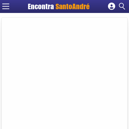
Encontra
SantoAndré
Cadastrar empresa
Fazer login
Criar conta